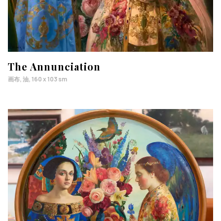
The Annunciation
画布, 油, 160 x 103 sm