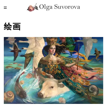
RU
EN
CN
绘画
家
畫作
版畫
關於作者
聯絡人