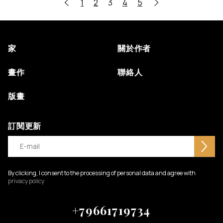
1
2
3
4
5
家
關於作者
畫作
聯絡人
版畫
訂閱更新
By clicking, I consent to the processing of personal data and agree with
privacy policy
+79661719734