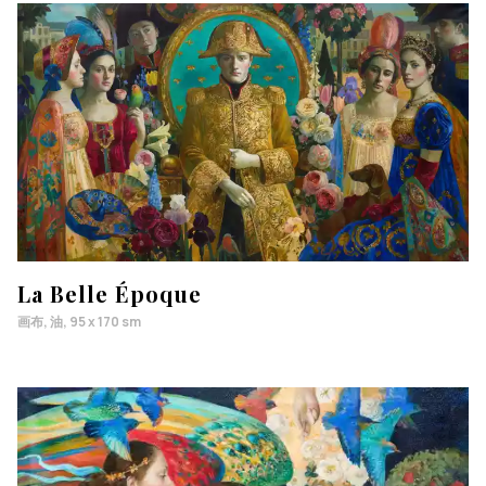
La Belle Époque
画布, 油, 95 x 170 sm