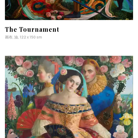
The Tournament
画布, 油, 122 x 150 sm